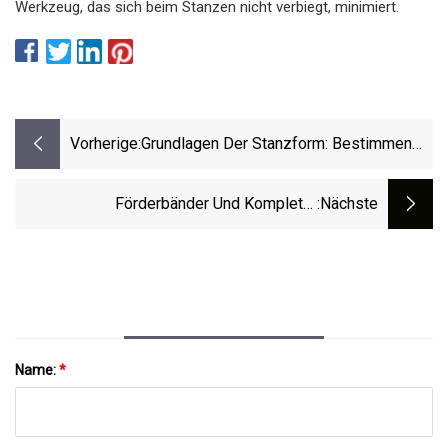
Werkzeug, das sich beim Stanzen nicht verbiegt, minimiert.
Vorherige:
Grundlagen Der Stanzform: Bestimmen
Sie Zunächst Den Prozess Zur
Herstellung Eines Stanzteils
Förderbänder Und Komplette
:nächste
Schrottverarbeitungssysteme Helfen Bei
Der Automatisierung Des Stanzens
Name:
*