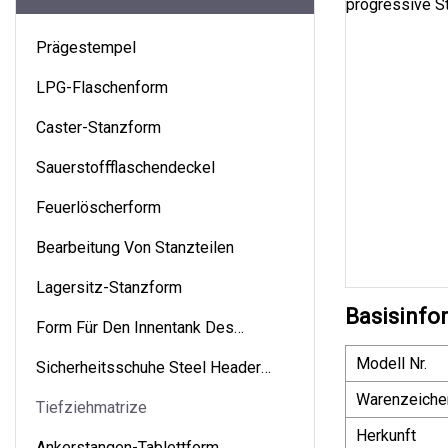
Prägestempel
LPG-Flaschenform
Caster-Stanzform
Sauerstoffflaschendeckel
Feuerlöscherform
Bearbeitung Von Stanzteilen
Lagersitz-Stanzform
Basisinfo
Form Für Den Innentank Des
Warmwasserbereiters
Modell Nr.
Sicherheitsschuhe Steel Header
Molud
Warenzeiche
Tiefziehmatrize
Herkunft
Ankerstangen-Tablettform