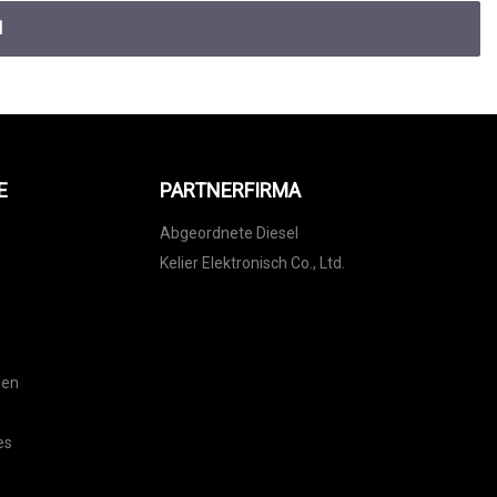
N
E
PARTNERFIRMA
Abgeordnete Diesel
Kelier Elektronisch Co., Ltd.
l
len
es