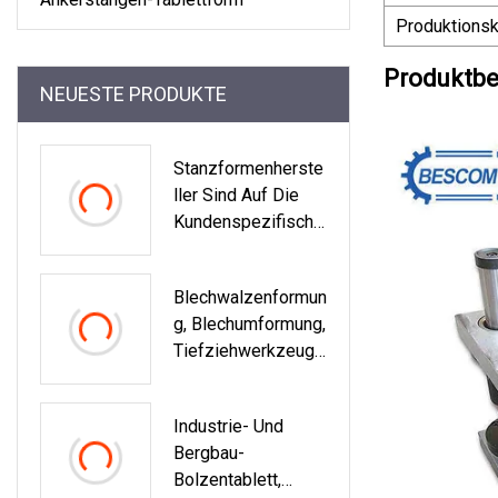
Produktionsk
Produktbe
NEUESTE PRODUKTE
Stanzformenherste
Ller Sind Auf Die
Kundenspezifische
Anpassung Aller
Arten Von
Blechwalzenformun
Metallstanzformen
G, Blechumformung,
Spezialisiert
Tiefziehwerkzeug-
Design
Industrie- Und
Bergbau-
Bolzentablett,