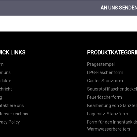
AN UNS SENDE
ICK LINKS
PRODUKTKATEGORI
im
Prägestempel
r uns
LPG-Flaschenform
odukte
Caster-Stanzform
hricht
Sauerstoffflaschendecke
g
Feuerlöscherform
taktiere uns
Bearbeitung von Stanztei
tenverzeichnis
Lagersitz-Stanzform
vacy Policy
Form für den Innentank d
Warmwasserbereiters