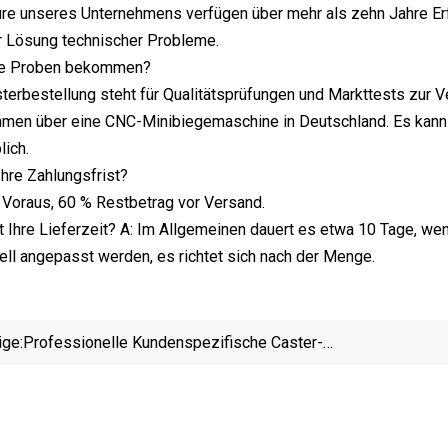
ure unseres Unternehmens verfügen über mehr als zehn Jahre Er
r Lösung technischer Probleme.
die Proben bekommen?
sterbestellung steht für Qualitätsprüfungen und Markttests zur 
hmen über eine CNC-Minibiegemaschine in Deutschland. Es kann
lich.
Ihre Zahlungsfrist?
 Voraus, 60 % Restbetrag vor Versand.
st Ihre Lieferzeit? A: Im Allgemeinen dauert es etwa 10 Tage, we
ell angepasst werden, es richtet sich nach der Menge.
ige:
Professionelle Kundenspezifische Caster-
Automatik-
Stanzform/Universalrad/Richtungsrad/Lenkrad-
Teileform