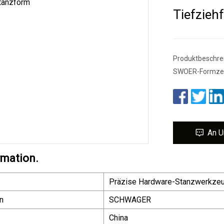
Tiefzieh
Produktbeschre
SWOER-Formzent
An U
rmation.
Präzise Hardware-Stanzwerkzeu
n
SCHWAGER
China