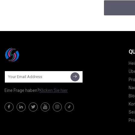
QU
He
Übe
Pr
Nac
Eine Frage haben?
Klicken Sie hier
Blo
Kon
Sei
Pri