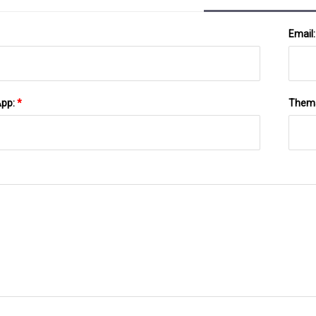
Email
App:
*
Them