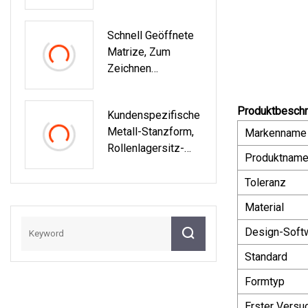
Rundes Tablett,
Bolzenzubehör,
Schnell Geöffnete
Stanzform
Matrize, Zum
Zeichnen
Kundenspezifische
R Metallstanzteile,
Produktbeschr
Kundenspezifische
Blechschalenbearb
Metall-Stanzform,
Markenname
Eitung
Rollenlagersitz-
Produktnam
Stanz- Und
Stanzform
Toleranz
Material
Design-Soft
Standard
Formtyp
Erster Versu