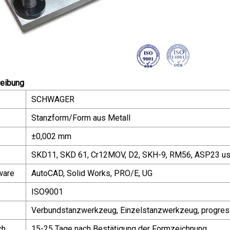
eibung
SCHWAGER
e
Stanzform/Form aus Metall
±0,002 mm
SKD11, SKD 61, Cr12MOV, D2, SKH-9, RM56, ASP23 us
ware
AutoCAD, Solid Works, PRO/E, UG
ISO9001
Verbundstanzwerkzeug, Einzelstanzwerkzeug, progre
ch
15-25 Tage nach Bestätigung der Formzeichnung