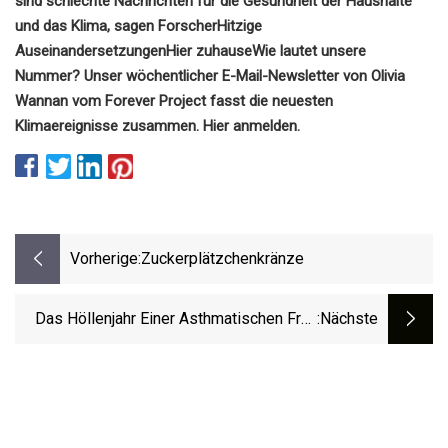
sind schlechte Nachrichten für die Gesundheit der Haushalte
und das Klima, sagen Forscher
Hitzige
Auseinandersetzungen
Hier zuhause
Wie lautet unsere
Nummer?
Unser wöchentlicher E-Mail-Newsletter von Olivia
Wannan vom Forever Project fasst die neuesten
Klimaereignisse zusammen. Hier anmelden.
Vorherige:
Zuckerplätzchenkränze
Das Höllenjahr Einer Asthmatischen Frau
:nächste
Ist In „unerträglichem“ Zustand