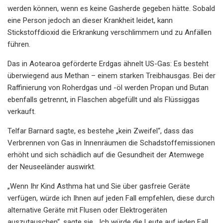
werden können, wenn es keine Gasherde gegeben hätte. Sobald
eine Person jedoch an dieser Krankheit leidet, kann
Stickstoffdioxid die Erkrankung verschlimmern und zu Anfällen
führen.
Das in Aotearoa geförderte Erdgas ähnelt US-Gas: Es besteht
überwiegend aus Methan – einem starken Treibhausgas. Bei der
Raffinierung von Roherdgas und -öl werden Propan und Butan
ebenfalls getrennt, in Flaschen abgefüllt und als Flüssiggas
verkauft.
Telfar Barnard sagte, es bestehe „kein Zweifel“, dass das
Verbrennen von Gas in Innenräumen die Schadstoffemissionen
erhöht und sich schädlich auf die Gesundheit der Atemwege
der Neuseeländer auswirkt.
„Wenn Ihr Kind Asthma hat und Sie über gasfreie Geräte
verfügen, würde ich Ihnen auf jeden Fall empfehlen, diese durch
alternative Geräte mit Flusen oder Elektrogeräten
auszutauschen“, sagte sie. „Ich würde die Leute auf jeden Fall