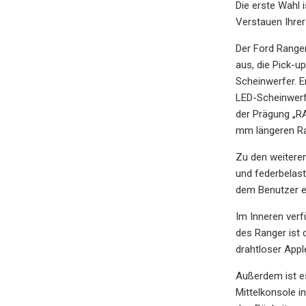
Die erste Wahl 
Verstauen Ihre
Der Ford Ranger
aus, die Pick-u
Scheinwerfer. E
LED-Scheinwerf
der Prägung „RA
mm längeren Rad
Zu den weitere
und federbelast
dem Benutzer er
Im Inneren verf
des Ranger ist 
drahtloser Appl
Außerdem ist es
Mittelkonsole i