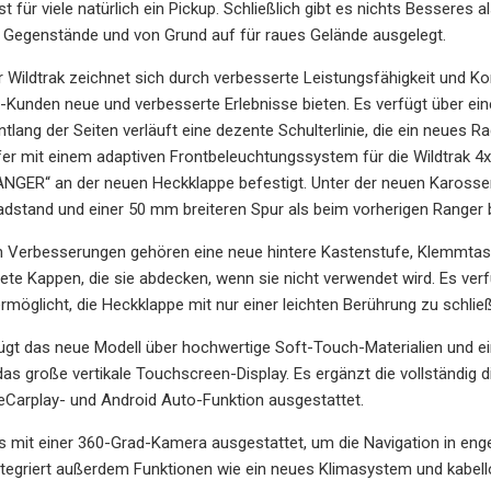
ist für viele natürlich ein Pickup. Schließlich gibt es nichts Bessere
r Gegenstände und von Grund auf für raues Gelände ausgelegt.
 Wildtrak zeichnet sich durch verbesserte Leistungsfähigkeit und Komf
p-Kunden neue und verbesserte Erlebnisse bieten. Es verfügt über ei
ntlang der Seiten verläuft eine dezente Schulterlinie, die ein neues
er mit einem adaptiven Frontbeleuchtungssystem für die Wildtrak 4x
NGER“ an der neuen Heckklappe befestigt. Unter der neuen Karosseri
stand und einer 50 mm breiteren Spur als beim vorherigen Ranger b
n Verbesserungen gehören eine neue hintere Kastenstufe, Klemmtasc
ete Kappen, die sie abdecken, wenn sie nicht verwendet wird. Es v
möglicht, die Heckklappe mit nur einer leichten Berührung zu schlie
ügt das neue Modell über hochwertige Soft-Touch-Materialien und e
das große vertikale Touchscreen-Display. Es ergänzt die vollständig
eCarplay- und Android Auto-Funktion ausgestattet.
 mit einer 360-Grad-Kamera ausgestattet, um die Navigation in eng
ntegriert außerdem Funktionen wie ein neues Klimasystem und kabel