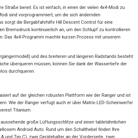
e Straße bereit. Es ist einfach, in einen der vielen 4x4-Modi zu
Modi sind vorprogrammiert, um die sich ändernden
 sorgt die Bergabfahrhilfe Hill Descent Control für eine
en Bremsdruck kontinuierlich an, um den Schlupf zu kontrollieren
lten. Das 4x4-Programm machte kurzen Prozess mit unserem
gängermodell) und des breiteren und längeren Radstands besteht
 Bäche überqueren müssen, können Sie dank der Wassertiefe der
elos durchqueren.
basiert auf der gleichen robusten Plattform wie der Ranger und ist
dern. Wie der Ranger verfügt auch er über Matrix-LED-Scheinwerfer
erest Titanium.
ck aussehende große Lüftungsschlitze und einen tabletähnlichen
bellosem Android Auto. Rund um den Schalthebel finden Ihre
 A und Typ C), zwei Gerätehalter an der Vorderseite, zwei