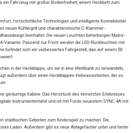
s als ein Fahrzeug mit großer Bodenfreiheit, einem Heckbett zum
ort, fortschrittliche Technologien und intelligente Konnektivität
nen neuen Kühlergrill und charakteristische C-Klammer-
 Radhausdesign beinhaltet. Die neuen Leuchten beherbergen Matrix-
4-Variante. Passend zur Front werden die LED-Rückleuchten mit
e befindet sich ein verbessertes Fahrgestell, das auf einem 50
asiert.
hen in der Heckklappe, um sie in eine Werkbank zu verwandeln,
erfügt außerdem über einen Heckklappen-Hebeassistenten, der es
ßen.
ine geräumige Kabine. Das Herzstück des vernetzten Erlebnisses
 digitale Instrumententafel und ist mit Fords neuestem SYNC 4A mit
en städtischen Gebieten zum Kinderspiel zu machen. Die
loses Laden. Außerdem gibt es neue Ablagefächer unter und hinter