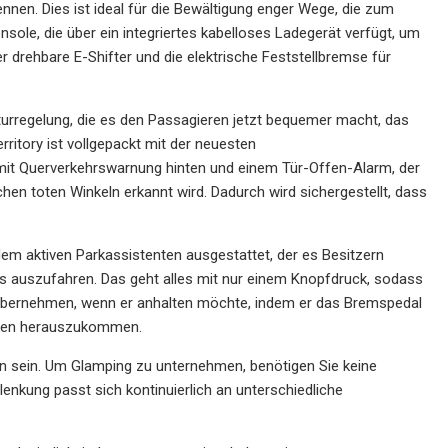
nnen. Dies ist ideal für die Bewältigung enger Wege, die zum
sole, die über ein integriertes kabelloses Ladegerät verfügt, um
 drehbare E-Shifter und die elektrische Feststellbremse für
urregelung, die es den Passagieren jetzt bequemer macht, das
ritory ist vollgepackt mit der neuesten
mit Querverkehrswarnung hinten und einem Tür-Offen-Alarm, der
chen toten Winkeln erkannt wird. Dadurch wird sichergestellt, dass
dem aktiven Parkassistenten ausgestattet, der es Besitzern
us auszufahren. Das geht alles mit nur einem Knopfdruck, sodass
e übernehmen, wenn er anhalten möchte, indem er das Bremspedal
lücken herauszukommen.
n sein. Um Glamping zu unternehmen, benötigen Sie keine
enkung passt sich kontinuierlich an unterschiedliche