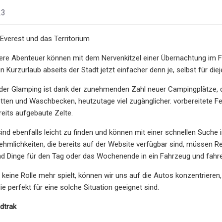
23
 Everest und das Territorium
re Abenteuer können mit dem Nervenkitzel einer Übernachtung im Fr
in Kurzurlaub abseits der Stadt jetzt einfacher denn je, selbst für di
er Glamping ist dank der zunehmenden Zahl neuer Campingplätze, d
letten und Waschbecken, heutzutage viel zugänglicher. vorbereitete
eits aufgebaute Zelte.
sind ebenfalls leicht zu finden und können mit einer schnellen Suc
ehmlichkeiten, die bereits auf der Website verfügbar sind, müssen
d Dinge für den Tag oder das Wochenende in ein Fahrzeug und fahren
 keine Rolle mehr spielt, können wir uns auf die Autos konzentrieren, 
e perfekt für eine solche Situation geeignet sind.
dtrak