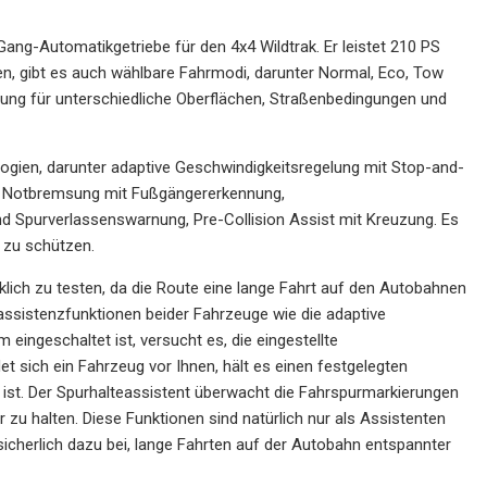
ang-Automatikgetriebe für den 4x4 Wildtrak. Er leistet 210 PS
, gibt es auch wählbare Fahrmodi, darunter Normal, Eco, Tow
tung für unterschiedliche Oberflächen, Straßenbedingungen und
ologien, darunter adaptive Geschwindigkeitsregelung mit Stop-and-
e Notbremsung mit Fußgängererkennung,
d Spurverlassenswarnung, Pre-Collision Assist mit Kreuzung. Es
 zu schützen.
lich zu testen, da die Route eine lange Fahrt auf den Autobahnen
erassistenzfunktionen beider Fahrzeuge wie die adaptive
ingeschaltet ist, versucht es, die eingestellte
 sich ein Fahrzeug vor Ihnen, hält es einen festgelegten
 ist. Der Spurhalteassistent überwacht die Fahrspurmarkierungen
 zu halten. Diese Funktionen sind natürlich nur als Assistenten
icherlich dazu bei, lange Fahrten auf der Autobahn entspannter