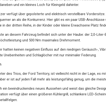
daneben und ein kleines Loch für Kleingeld dahinter.
zer verfügt über gepolsterte und elektrisch verstellbare Vordersitze. 
emer an als die Konkurrenz. Hier gibt es ein paar USB-Anschlüsse u
 in der dritten Reihe, in der Kinder oder kleine Erwachsene Platz find
te an diesem Fahrzeug befindet sich unter der Haube: der 2,0-Liter
 Höchstleistung und 500 Nm maximales Drehmoment.
r hatten keinen negativen Einfluss auf den niedrigen Geräusch-, Vibr
te Unebenheiten und Schlaglöcher mit nur minimaler Federung.
m
eter des Trios, der Ford Territory, ist vielleicht nicht in der Lage, e
er er ist auf jeden Fall mehr als leistungsfähig genug, um die meist
ch ein beeindruckendes neues Aussehen und weist das gleiche Design 
tion verfügt über einen größeren Kühlergrill, schlankere LED-Sche
etallfelgen.