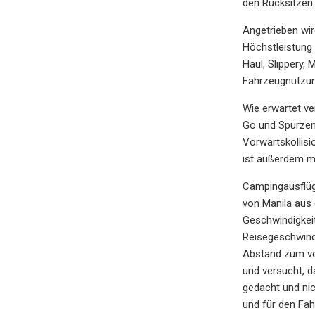
den Rücksitzen.
Angetrieben wir
Höchstleistung
Haul, Slippery,
Fahrzeugnutzun
Wie erwartet ve
Go und Spurzen
Vorwärtskollisi
ist außerdem mi
Campingausflüge
von Manila aus 
Geschwindigkeit
Reisegeschwindi
Abstand zum vor
und versucht, d
gedacht und nic
und für den Fa