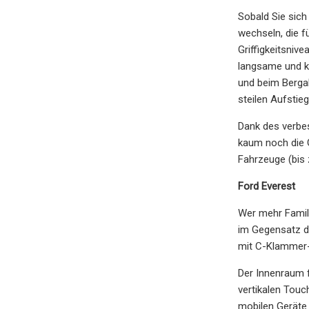
Sobald Sie sich 
wechseln, die f
Griffigkeitsniv
langsame und ko
und beim Berga
steilen Aufstieg
Dank des verbe
kaum noch die G
Fahrzeuge (bis
Ford Everest
Wer mehr Famili
im Gegensatz da
mit C-Klammer-
Der Innenraum f
vertikalen Touc
mobilen Geräte 