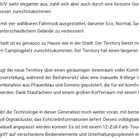
SUV sieht eleganter aus, zahlt sich aber auch durch eine bessere Ges
nissen zurechtzukommen.
st mit vier wählbaren Fahrmodi ausgestattet, darunter Eco, Normal, 
 unterschiedlichem Gelände zu verbessern.
tadt ist es genauso zu Hause wie in der Stadt. Der Territory biete
em Campingplatz zurechtzukommen. Der Territory hat einen längeren
ügt der neue Territory über einen geräumigen Innenraum voller Komfo
verstellung, während der Beifahrersitz über eine manuelle 4-Wege-Vers
mbination aus Pfauenblau und Domino gepolstert, die für ein komfort
werden. Dank Staufächern und einem großen Kofferraum mit einem F
.
reibt die Technologie in dieser Generation noch weiter voran, mit b
oll-Digitalcluster, das Echtzeitinformationen liefert. Dieses volldigita
viduell angepasst werden können. Es ist mit einem 12-Zoll-Farb-Tou
riff auf verschiedene Bedienelemente und Unterhaltungsoptionen erm