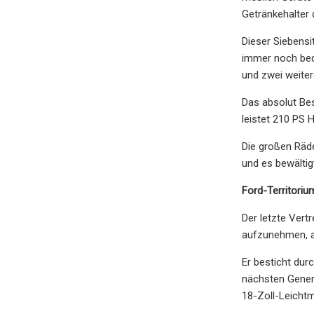
Getränkehalter 
Dieser Siebensit
immer noch bequ
und zwei weitere
Das absolut Bes
leistet 210 PS
Die großen Räde
und es bewältig
Ford-Territoriu
Der letzte Vertr
aufzunehmen, ab
Er besticht dur
nächsten Genera
18-Zoll-Leichtm