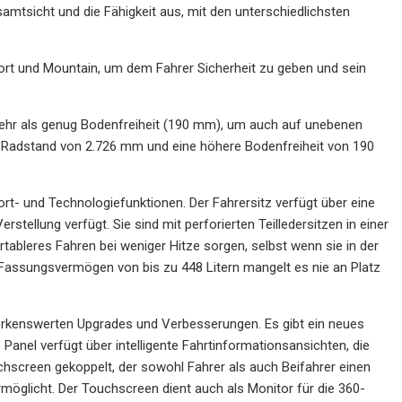
amtsicht und die Fähigkeit aus, mit den unterschiedlichsten
Sport und Mountain, um dem Fahrer Sicherheit zu geben und sein
t mehr als genug Bodenfreiheit (190 mm), um auch auf unebenen
 Radstand von 2.726 mm und eine höhere Bodenfreiheit von 190
rt- und Technologiefunktionen. Der Fahrersitz verfügt über eine
tellung verfügt. Sie sind mit perforierten Teilledersitzen in einer
ableres Fahren bei weniger Hitze sorgen, selbst wenn sie in der
assungsvermögen von bis zu 448 Litern mangelt es nie an Platz
emerkenswerten Upgrades und Verbesserungen. Es gibt ein neues
le Panel verfügt über intelligente Fahrtinformationsansichten, die
chscreen gekoppelt, der sowohl Fahrer als auch Beifahrer einen
öglicht. Der Touchscreen dient auch als Monitor für die 360-