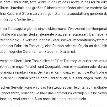
e dem Fahrer hilft, tote Winkel rund um das Fahrzeug besser zu erke
hren. Unterhalb des großen Bildschirms befindet sich die vordere Kon
hne Kabel mit Strom zu versorgen. Zur Innenausstattung gehören der
mfort und Sicherheit.
 der Passagiere gibt es eine elektronische Zweizonen-Lufttemperat
ithilfe physischer Bedienelemente präziser anzupassen. Der neue Ter
ztechnologie. Es verfügt über ein Toter-Winkel-Informationssystem 
rend der Fahrt ein Fahrzeug, eine Person oder ein Objekt an den übli
 über mögliche Gefahren am Steuer im Klaren ist.
rwegs an überfüllten Tankstellen an? Der Territory ist außerdem mit 
blemlos in enge Parallel- und Querparklücken einzuparken oder dara
ständig einparken kann. Der Fahrer kann ganz einfach die Kontroll
er gleichen Funktion hilft es dem Fahrer auch, aus sehr engen Park
onischen Servolenkung wird das Fahrzeug zudem leichter zu handhabe
ländefahren, solange Sie über das Territorium verfügen. Seine Servol
isse an, wodurch das Auto nach links oder rechts zieht.