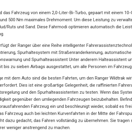
d das Fahrzeug von einem 2,0-Liter-Bi-Turbo, gepaart mit einem 10-G
 und 500 Nm maximales Drehmoment. Um diese Leistung zu verwalten
 Mud/Ruts und Sand. Diese Fahrmodi optimieren automatisch die Leis
g.
rfügt der Ranger über eine Reihe intelligenter Fahrerassistenztechn
trierung, Spurhaltesystem mit Straßenranderkennung, automatisch
onswarnung und Spurhalteassistent Unter anderem Halteassistent un
t bis zu sieben Airbags ausgestattet, um alle Personen im Fahrzeug
 mit dem Auto sind die besten Fahrten, um den Ranger Wildtrak wirk
erfordert. Dies ist eine großartige Gelegenheit, die raffinierten Fahr
sregelung und den Spurhalteassistenten zu testen. Wenn das System e
gkeit gegenüber den umliegenden Fahrzeugen beizubehalten. Befindet
ausfahrenden Fahrzeug ein und beschleunigt wieder, sobald es frei
as Fahrzeug auch bei leichten Kurvenfahrten in der Mitte der Fahrspur
ht dazu gedacht, das Fahren vollständig zu übernehmen. Sie tragen s
hrer weniger anstrengend zu machen.