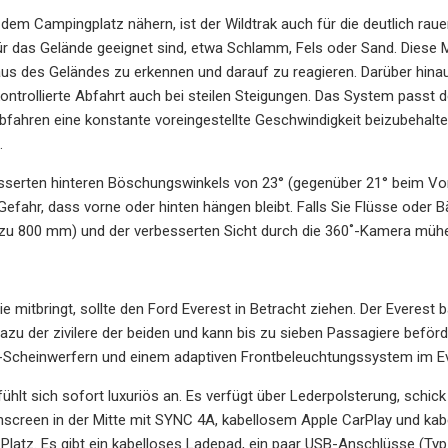
dem Campingplatz nähern, ist der Wildtrak auch für die deutlich rauer
ür das Gelände geeignet sind, etwa Schlamm, Fels oder Sand. Diese 
eaus des Geländes zu erkennen und darauf zu reagieren. Darüber hinaus
ntrollierte Abfahrt auch bei steilen Steigungen. Das System passt d
bfahren eine konstante voreingestellte Geschwindigkeit beizubeha
.
sserten hinteren Böschungswinkels von 23° (gegenüber 21° beim Vor
efahr, dass vorne oder hinten hängen bleibt. Falls Sie Flüsse oder
 zu 800 mm) und der verbesserten Sicht durch die 360˚-Kamera müh
e mitbringt, sollte den Ford Everest in Betracht ziehen. Der Everest 
zu der zivilere der beiden und kann bis zu sieben Passagiere beför
Scheinwerfern und einem adaptiven Frontbeleuchtungssystem im Ev
ühlt sich sofort luxuriös an. Es verfügt über Lederpolsterung, schi
hscreen in der Mitte mit SYNC 4A, kabellosem Apple CarPlay und ka
Platz. Es gibt ein kabelloses Ladepad, ein paar USB-Anschlüsse (Typ