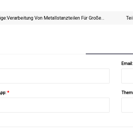
ige:
Verarbeitung Von Metallstanzteilen Für Große
Tei
Elektronische Haushaltsgeräte, Produktion Von
Kompakten Metallstanzteilen Aus Edelstahl
Email
App:
*
Them