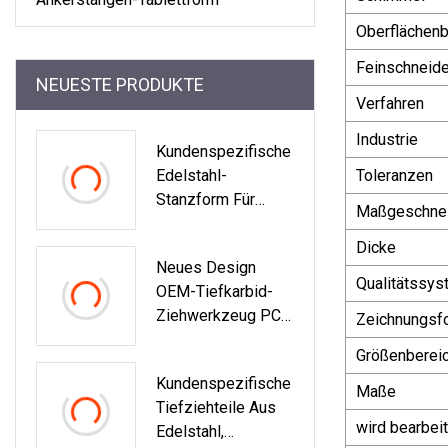
Oberflächenb
Feinschneid
NEUESTE PRODUKTE
Verfahren
Industrie
Kundenspezifische
Edelstahl-
Toleranzen
Stanzform Für
Maßgeschnei
Quadratische
Wassertanks,
Dicke
Neues Design
Zylinder-
Qualitätssys
OEM-Tiefkarbid-
Tiefziehform
Ziehwerkzeug PCD
Zeichnungsf
Beste Form
Größenberei
Kundenspezifische
Kundenspezifische
Drahtwerkzeuge
Maße
Tiefziehteile Aus
wird bearbeit
Edelstahl,