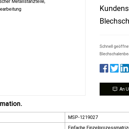
Kundensp
Blechsch
Schnell geöffne
Blechschalenbe
An U
rmation.
MSP-1219027
Einfache Einzelprozessmatriz