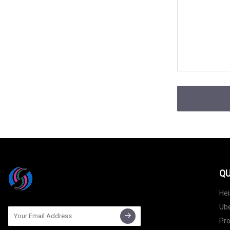
QU
He
Übe
Pr