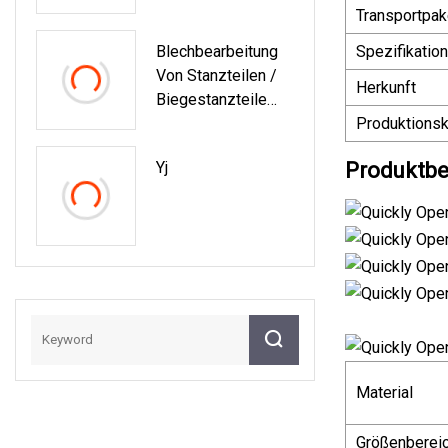
Kohlenstoffstahl
Transportpak
Und Aluminium
Blechbearbeitung
Spezifikation
Von Stanzteilen /
Herkunft
Biegestanzteile
Aus Edelstahl
Produktionsk
Yj
Produktbe
Material
Größenberei