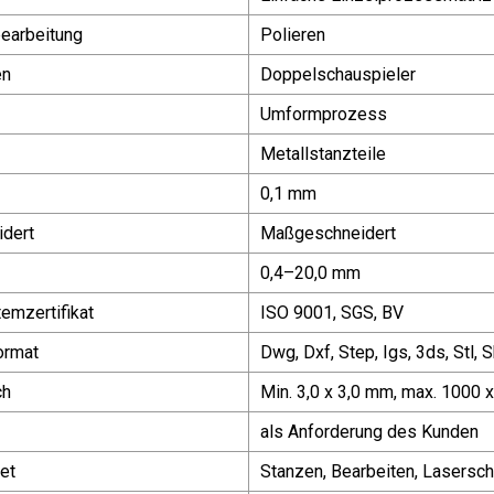
earbeitung
Polieren
en
Doppelschauspieler
Umformprozess
Metallstanzteile
0,1 mm
dert
Maßgeschneidert
0,4–20,0 mm
temzertifikat
ISO 9001, SGS, BV
ormat
Dwg, Dxf, Step, Igs, 3ds, Stl, S
ch
Min. 3,0 x 3,0 mm, max. 1000
als Anforderung des Kunden
et
Stanzen, Bearbeiten, Lasersc