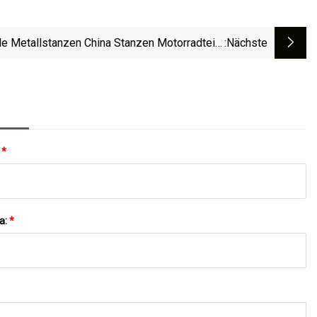
le Metallstanzen China Stanzen Motorradteile
:nächste
CNC-Bearbeitung Fertigung
:
*
a:
*