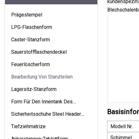
Prägestempel
LPG-Flaschenform
Caster-Stanzform
Sauerstoffflaschendeckel
Feuerlöscherform
Bearbeitung Von Stanzteilen
Lagersitz-Stanzform
Form Für Den Innentank Des
Warmwasserbereiters
Basisinfo
Sicherheitsschuhe Steel Header
Molud
Tiefziehmatrize
Modell Nr.
Schimmel
Ankerstangen-Tablettform