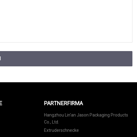
N
E
PARTNERFIRMA
Hangzhou Lin'an Jason Packaging Products
Co., Ltd.
Extruderschnecke