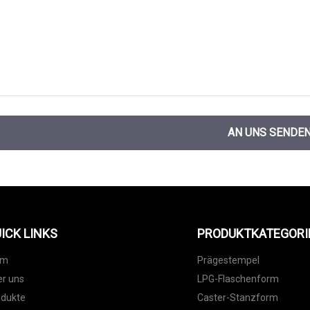
AN UNS SENDE
ICK LINKS
PRODUKTKATEGORI
im
Prägestempel
r uns
LPG-Flaschenform
odukte
Caster-Stanzform