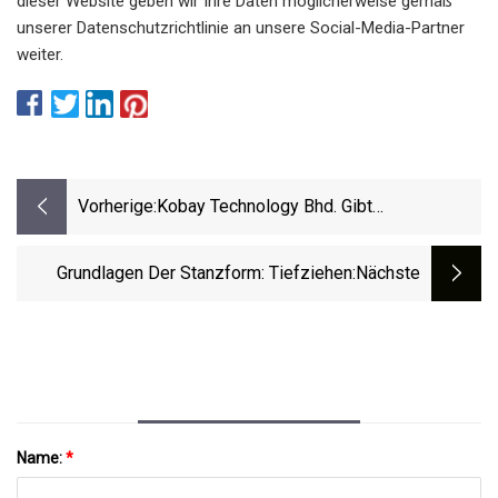
dieser Website geben wir Ihre Daten möglicherweise gemäß
unserer Datenschutzrichtlinie an unsere Social-Media-Partner
weiter.
Vorherige:
Kobay Technology Bhd. Gibt
Gewinnergebnisse Für Das Vierte Quartal
Und Das Gesamtjahr Bis Zum 30. Juni
Grundlagen Der Stanzform: Tiefziehen
:nächste
2023 Bekannt
Name:
*