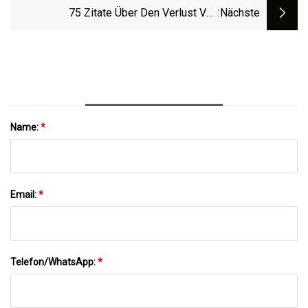
Meer Zu Schleppen
75 Zitate Über Den Verlust Von
:nächste
Schwestern: Die Erinnerungen Würdigen,
Die Uns Verbinden
Name:
*
Email:
*
Telefon/WhatsApp:
*