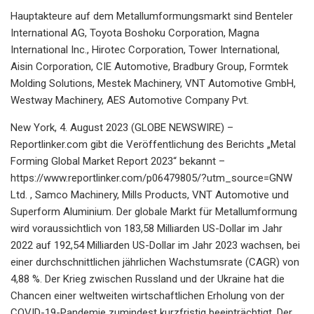
Hauptakteure auf dem Metallumformungsmarkt sind Benteler
International AG, Toyota Boshoku Corporation, Magna
International Inc., Hirotec Corporation, Tower International,
Aisin Corporation, CIE Automotive, Bradbury Group, Formtek
Molding Solutions, Mestek Machinery, VNT Automotive GmbH,
Westway Machinery, AES Automotive Company Pvt.
New York, 4. August 2023 (GLOBE NEWSWIRE) –
Reportlinker.com gibt die Veröffentlichung des Berichts „Metal
Forming Global Market Report 2023“ bekannt –
https://www.reportlinker.com/p06479805/?utm_source=GNW
Ltd. , Samco Machinery, Mills Products, VNT Automotive und
Superform Aluminium. Der globale Markt für Metallumformung
wird voraussichtlich von 183,58 Milliarden US-Dollar im Jahr
2022 auf 192,54 Milliarden US-Dollar im Jahr 2023 wachsen, bei
einer durchschnittlichen jährlichen Wachstumsrate (CAGR) von
4,88 %. Der Krieg zwischen Russland und der Ukraine hat die
Chancen einer weltweiten wirtschaftlichen Erholung von der
COVID-19-Pandemie zumindest kurzfristig beeinträchtigt. Der