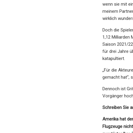
wenn sie mit ei
meinem Partner
wirklich wunders
Doch die Spiele
1,12 Milliarden
Saison 2021/22 
für drei Jahre 
katapultiert.
„Für die Akteur
gemacht hat“, s
Dennoch ist Gri
Vorgänger hochh
Schreiben Sie a
Amerika hat den
Flugzeuge nich