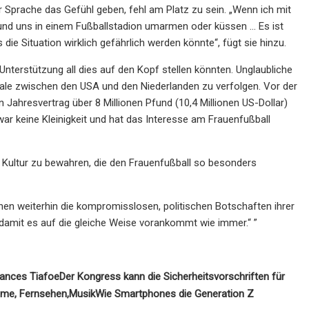
 Sprache das Gefühl geben, fehl am Platz zu sein. „Wenn ich mit
und uns in einem Fußballstadion umarmen oder küssen … Es ist
die Situation wirklich gefährlich werden könnte“, fügt sie hinzu.
 Unterstützung all dies auf den Kopf stellen könnten. Unglaubliche
nale zwischen den USA und den Niederlanden zu verfolgen. Vor der
Jahresvertrag über 8 Millionen Pfund (10,4 Millionen US-Dollar)
ar keine Kleinigkeit und hat das Interesse am Frauenfußball
ve Kultur zu bewahren, die den Frauenfußball so besonders
innen weiterhin die kompromisslosen, politischen Botschaften ihrer
 damit es auf die gleiche Weise vorankommt wie immer.“ ”
rances Tiafoe
Der Kongress kann die Sicherheitsvorschriften für
ilme, Fernsehen,
Musik
Wie Smartphones die Generation Z