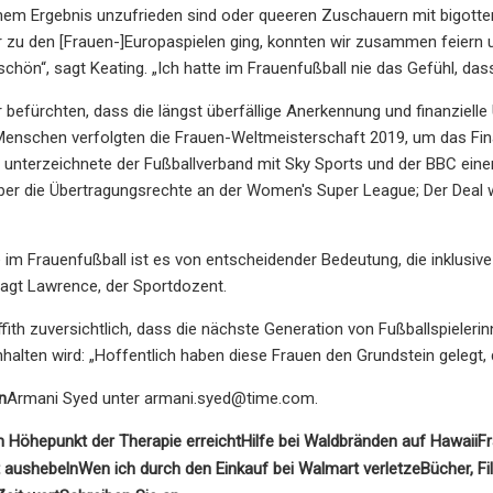
nem Ergebnis unzufrieden sind oder queeren Zuschauern mit bigotter
 zu den [Frauen-]Europaspielen ging, konnten wir zusammen feiern 
chön“, sagt Keating. „Ich hatte im Frauenfußball nie das Gefühl, dass 
r befürchten, dass die längst überfällige Anerkennung und finanzielle
 Menschen verfolgten die Frauen-Weltmeisterschaft 2019, um das Fi
unterzeichnete der Fußballverband mit Sky Sports und der BBC einen 
über die Übertragungsrechte an der Women's Super League; Der Deal w
e im Frauenfußball ist es von entscheidender Bedeutung, die inklusi
agt Lawrence, der Sportdozent.
ffith zuversichtlich, dass die nächste Generation von Fußballspieler
alten wird: „Hoffentlich haben diese Frauen den Grundstein gelegt,
n
Armani Syed unter
armani.syed@time.com
.
 Höhepunkt der Therapie erreicht
Hilfe bei Waldbränden auf Hawaii
F
t aushebeln
Wen ich durch den Einkauf bei Walmart verletze
Bücher, F