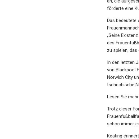
an, die aufgesc
förderte eine Ku
Das bedeutete w
Frauenmannschaf
„Seine Existenz
des Frauenfußba
zu spielen, das
In den letzten 
von Blackpool F
Norwich City un
tschechische Na
Lesen Sie mehr:
Trotz dieser Fo
Frauenfußballfa
schon immer ein
Keating erinner