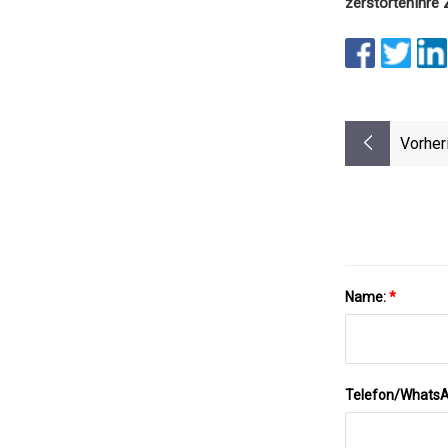
zerstörten
Ihre 
Vorher
Name:
*
Telefon/Whats