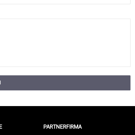
N
E
PARTNERFIRMA