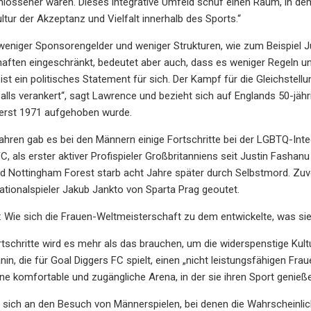
hlossener waren. Dieses integrative Umfeld schuf einen Raum, in dem
ltur der Akzeptanz und Vielfalt innerhalb des Sports.“
eniger Sponsorengelder und weniger Strukturen, wie zum Beispiel J
ten eingeschränkt, bedeutet aber auch, dass es weniger Regeln und
 ist ein politisches Statement für sich. Der Kampf für die Gleichstell
lls verankert“, sagt Lawrence und bezieht sich auf Englands 50-jähr
 erst 1971 aufgehoben wurde.
Jahren gab es bei den Männern einige Fortschritte bei der LGBTQ-Integ
C, als erster aktiver Profispieler Großbritanniens seit Justin Fashan
d Nottingham Forest starb acht Jahre später durch Selbstmord. Zuvo
tionalspieler Jakub Jankto von Sparta Prag geoutet.
 Wie sich die Frauen-Weltmeisterschaft zu dem entwickelte, was sie
rtschritte wird es mehr als das brauchen, um die widerspenstige Kult
nin, die für Goal Diggers FC spielt, einen „nicht leistungsfähigen Fra
e komfortable und zugängliche Arena, in der sie ihren Sport genieß
t sich an den Besuch von Männerspielen, bei denen die Wahrscheinlich