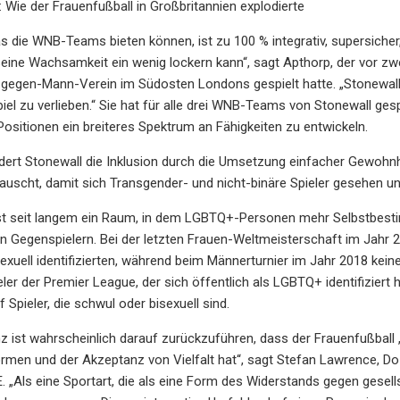
 Wie der Frauenfußball in Großbritannien explodierte
s die WNB-Teams bieten können, ist zu 100 % integrativ, supersicher,
eine Wachsamkeit ein wenig lockern kann“, sagt Apthorp, der vor z
gegen-Mann-Verein im Südosten Londons gespielt hatte. „Stonewall h
iel zu verlieben.“ Sie hat für alle drei WNB-Teams von Stonewall gesp
ositionen ein breiteres Spektrum an Fähigkeiten zu entwickeln.
ördert Stonewall die Inklusion durch die Umsetzung einfacher Gewoh
scht, damit sich Transgender- und nicht-binäre Spieler gesehen un
ist seit langem ein Raum, in dem LGBTQ+-Personen mehr Selbstbesti
n Gegenspielern. Bei der letzten Frauen-Weltmeisterschaft im Jahr 20
exuell identifizierten, während beim Männerturnier im Jahr 2018 kein
ler der Premier League, der sich öffentlich als LGBTQ+ identifiziert h
Spieler, die schwul oder bisexuell sind.
z ist wahrscheinlich darauf zurückzuführen, dass der Frauenfußball „
men und der Akzeptanz von Vielfalt hat“, sagt Stefan Lawrence, Doze
 „Als eine Sportart, die als eine Form des Widerstands gegen gese