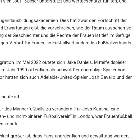
 sich „out“-Spieler unterstützt und wertgeschätzt fühlten, und
ugendausbildungsakademien. Dies hat zwar den Fortschritt der
 Erwartungen gibt, die vorschreiben, wie der Raum aussehen soll.
ung der Geschlechter und die Rechte der Frauen ist tief im Gefüge
iges Verbot für Frauen, in Fußballverbänden des Fußballverbands
ration. Im Mai 2022 outete sich Jake Daniels, Mittelfeldspieler
u im Jahr 1990 öffentlich als schwul; Der ehemalige Spieler von
r hatten sich auch Adelaide-United-Spieler Josh Cavallo und der
 heute ist
ur des Männerfußballs zu verändern. Für Jess Keating, eine
uen- und nicht-binären Fußballverein“ in London, war Frauenfußball
en konnte.
keit größer ist, dass Fans unordentlich und gewalttätig werden,