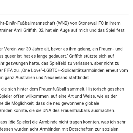
icht-Binär-Fußballmannschaft (WNB) von Stonewall FC in ihrem
ainer Amii Griffith, 32, hat ein Auge auf mich und das Spiel fest
Der Verein war 30 Jahre alt, bevor es ihm gelang, ein Frauen- und
 queer ist, hat es lange gedauert.“ Griffith stützte sich auf
hr gezwungen hatte, das Spielfeld zu verlassen, aber nicht zu
g der FIFA zu, „One Love“-LGBTQ+-Solidaritätsarmbinden erneut vom
 in ganz Australien und Neuseeland stattfindet.
t, die sich hinter dem Frauenfußball sammelt. Historisch gesehen
pieler offen willkommen, auf eine Art und Weise, wie es der
he die Möglichkeit, dass die neu gewonnene globale
fährden könnte, die die DNA des Frauenfußballs ausmachen.
ss [die Spieler] die Armbinde nicht tragen konnten, was ich sehr
ttdessen wurden acht Armbinden mit Botschaften zur sozialen