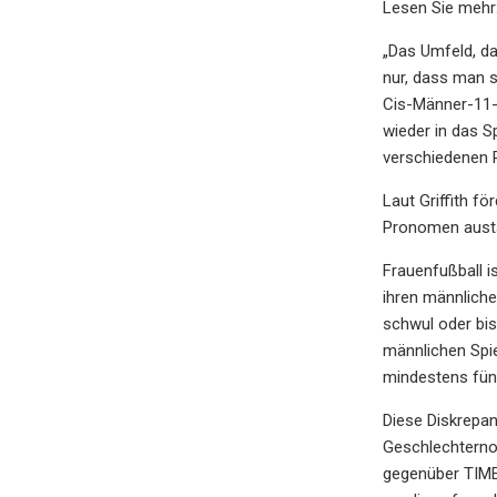
Lesen Sie mehr:
„Das Umfeld, da
nur, dass man s
Cis-Männer-11-
wieder in das Sp
verschiedenen P
Laut Griffith f
Pronomen austau
Frauenfußball 
ihren männliche
schwul oder bis
männlichen Spie
mindestens fünf 
Diese Diskrepan
Geschlechternor
gegenüber TIME.