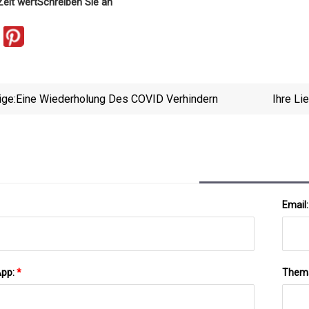
Zeit wert
Schreiben Sie an
ige:
Eine Wiederholung Des COVID Verhindern
Ihre Li
Email
App:
*
Them