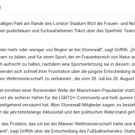
3
älligen Park am Rande des London Stadium flitzt die Frauen- und N
hen puderblauen und fuchsiafarbenen Trikot über das Spielfeld. Teamtr
eler mehr oder weniger von Beginn an bei Stonewall“, sagt Griffith. „
am zu bilden, und für einen Sport, der im Frauenbereich von Natur aus
h aufrecht zu halten, nachdem eine Sportverletzung sie in diesem Ja
wendet sich schnell ihrer Frustration über die jüngste Entscheidun
uen-Weltmeisterschaft zu verbannen , die vom 20. Juli bis 20. August
det inmitten einer florierenden Welle der Mainstream-Popularität stat
port als sicherer Hafen für die LGBTQ+-Community und hieß queere S
eitgehend versäumt hat. Aber Stonewall-Mitglieder sagen, es beste
die jahrzehntelange Inklusivität und den politischen Widerstand ge
n das Problem, das ich bei der Männer-Weltmeisterschaft hatte und da
nd“, sagt Griffith über die Entscheidung des Fußballverbandes. Sta