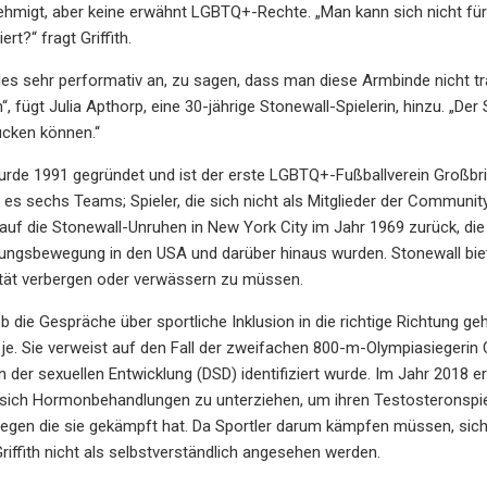
ehmigt, aber keine erwähnt LGBTQ+-Rechte. „Man kann sich nicht für a
ert?“ fragt Griffith.
alles sehr performativ an, zu sagen, dass man diese Armbinde nicht t
“, fügt Julia Apthorp, eine 30-jährige Stonewall-Spielerin, hinzu. „Der
ücken können.“
rde 1991 gegründet und ist der erste LGBTQ+-Fußballverein Großbrita
bt es sechs Teams; Spieler, die sich nicht als Mitglieder der Communit
auf die Stonewall-Unruhen in New York City im Jahr 1969 zurück, di
ngsbewegung in den USA und darüber hinaus wurden. Stonewall biete
ität verbergen oder verwässern zu müssen.
b die Gespräche über sportliche Inklusion in die richtige Richtung ge
 je. Sie verweist auf den Fall der zweifachen 800-m-Olympiasiegerin 
n der sexuellen Entwicklung (DSD) identifiziert wurde. Im Jahr 2018 e
sich Hormonbehandlungen zu unterziehen, um ihren Testosteronspie
egen die sie gekämpft hat. Da Sportler darum kämpfen müssen, sich i
Griffith nicht als selbstverständlich angesehen werden.