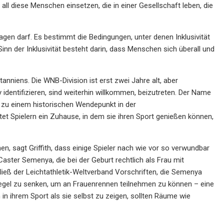
ll diese Menschen einsetzen, die in einer Gesellschaft leben, die
ragen darf. Es bestimmt die Bedingungen, unter denen Inklusivität
 Sinn der Inklusivität besteht darin, dass Menschen sich überall und
nniens. Die WNB-Division ist erst zwei Jahre alt, aber
y identifizieren, sind weiterhin willkommen, beizutreten. Der Name
e zu einem historischen Wendepunkt in der
t Spielern ein Zuhause, in dem sie ihren Sport genießen können,
hen, sagt Griffith, dass einige Spieler nach wie vor so verwundbar
Caster Semenya, die bei der Geburt rechtlich als Frau mit
rließ der Leichtathletik-Weltverband Vorschriften, die Semenya
gel zu senken, um an Frauenrennen teilnehmen zu können – eine
n ihrem Sport als sie selbst zu zeigen, sollten Räume wie