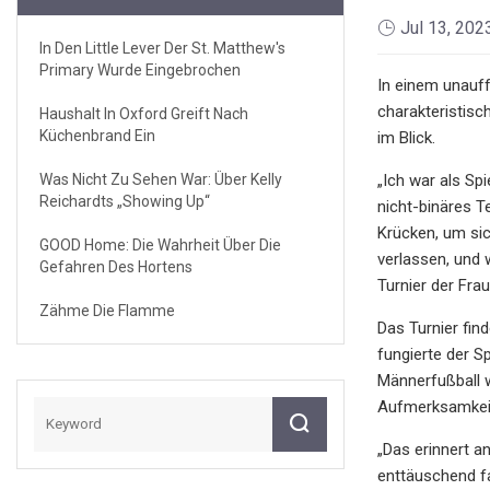
Jul 13, 202
In Den Little Lever Der St. Matthew's
Primary Wurde Eingebrochen
In einem unauff
charakteristisc
Haushalt In Oxford Greift Nach
Küchenbrand Ein
im Blick.
Was Nicht Zu Sehen War: Über Kelly
„Ich war als Spi
Reichardts „Showing Up“
nicht-binäres Te
Krücken, um sic
GOOD Home: Die Wahrheit Über Die
verlassen, und 
Gefahren Des Hortens
Turnier der Fra
Zähme Die Flamme
Das Turnier fin
fungierte der S
Männerfußball w
Aufmerksamkeit 
„Das erinnert a
enttäuschend fa