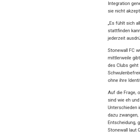
Integration gen
sie nicht akzepti
„Es fühlt sich 
stattfinden kann
jederzeit ausdr
Stonewall FC wu
mittlerweile gi
des Clubs geht 
Schwulenbefreiu
ohne ihre Ident
Auf die Frage, o
sind wie eh und
Unterschieden i
dazu zwangen, 
Entscheidung, g
Stonewall laut 